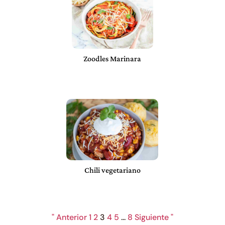
Zoodles Marinara
Chili vegetariano
" Anterior
1
2
3
4
5
...
8
Siguiente "