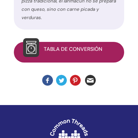
pizza tradicional, el lahmacun no se prepara
utiliza
con queso, sino con carne picada y
el
verduras.
plugin
WP
ADA
Compliance
TABLA DE CONVERSIÓN
Check
para
mejorar
la
accesibilidad.