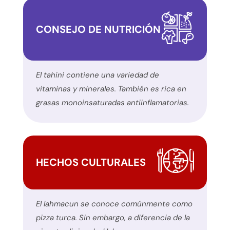
favor,
notifique
CONSEJO DE NUTRICIÓN
cualquier
problema
que
encuentre
El tahini contiene una variedad de
utilizando
vitaminas y minerales. También es rica en
el
grasas monoinsaturadas antiinflamatorias.
formulario
de
contacto
de
HECHOS CULTURALES
este
sitio
web.
El lahmacun se conoce comúnmente como
Este
pizza turca. Sin embargo, a diferencia de la
sitio