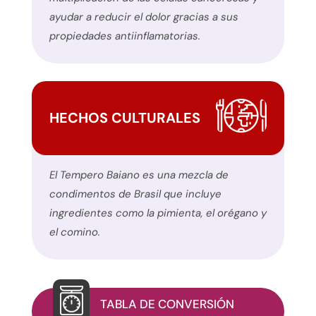
contacto
ayudar a reducir el dolor gracias a sus
de
propiedades antiinflamatorias.
este
sitio
web.
Este
HECHOS CULTURALES
sitio
utiliza
el
El Tempero Baiano es una mezcla de
plugin
condimentos de Brasil que incluye
WP
ingredientes como la pimienta, el orégano y
ADA
el comino.
Compliance
Check
para
mejorar
TABLA DE CONVERSIÓN