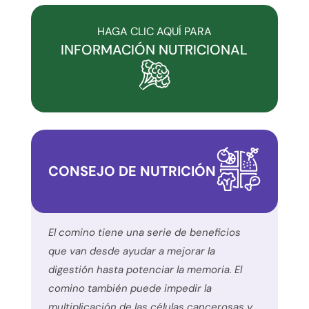
con
la
HAGA CLIC AQUÍ PARA
accesibilidad
INFORMACIÓN NUTRICIONAL
y
la
inclusión.
Por
favor,
notifique
CONSEJO DE NUTRICIÓN
cualquier
problema
que
encuentre
El comino tiene una serie de beneficios
utilizando
que van desde ayudar a mejorar la
el
digestión hasta potenciar la memoria. El
formulario
comino también puede impedir la
de
multiplicación de las células cancerosas y