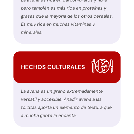
La avena es rica en carbohidratos y fibra,
utilizando
pero también es más rica en proteínas y
el
grasas que la mayoría de los otros cereales.
formulario
Es muy rica en muchas vitaminas y
de
minerales.
contacto
de
este
sitio
HECHOS CULTURALES
web.
Este
sitio
La avena es un grano extremadamente
utiliza
versátil y accesible. Añadir avena a las
el
tortitas aporta un elemento de textura que
plugin
a mucha gente le encanta.
WP
ADA