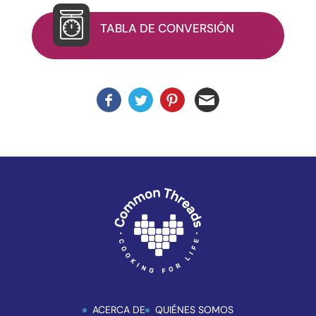
Compliance
Check
TABLA DE CONVERSIÓN
para
mejorar
la
accesibilidad.
ACERCA DE
QUIÉNES SOMOS