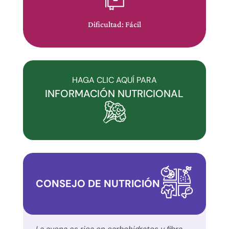
web
se
Dificultad: Fácil
ha
comprometido
con
la
HAGA CLIC AQUÍ PARA
accesibilidad
INFORMACIÓN NUTRICIONAL
y
la
inclusión.
Por
favor,
notifique
CONSEJO DE NUTRICIÓN
cualquier
problema
que
encuentre