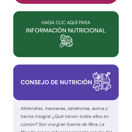
comprometido
con
la
HAGA CLIC AQUÍ PARA
accesibilidad
INFORMACIÓN NUTRICIONAL
y
la
inclusión.
Por
favor,
notifique
CONSEJO DE NUTRICIÓN
cualquier
problema
que
encuentre
Almendras, manzanas, zanahorias, avena y
utilizando
harina integral. ¿Qué tienen todos ellos en
el
común? Son una gran fuente de fibra. La
formulario