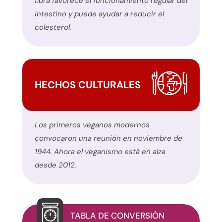
fibra favorece el funcionamiento regular del
de
intestino y puede ayudar a reducir el
contacto
colesterol.
de
este
sitio
web.
HECHOS CULTURALES
Este
sitio
utiliza
Los primeros veganos modernos
el
convocaron una reunión en noviembre de
plugin
1944. Ahora el veganismo está en alza
WP
desde 2012.
ADA
Compliance
Check
para
TABLA DE CONVERSIÓN