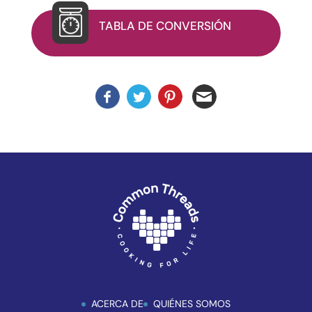
WP
ADA
TABLA DE CONVERSIÓN
Compliance
Check
para
mejorar
la
accesibilidad.
ACERCA DE
QUIÉNES SOMOS