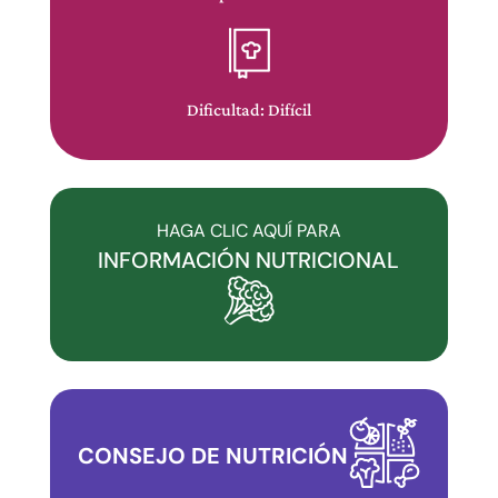
este
sitio
web
se
Dificultad: Difícil
ha
comprometido
con
la
HAGA CLIC AQUÍ PARA
accesibilidad
INFORMACIÓN NUTRICIONAL
y
la
inclusión.
Por
favor,
notifique
CONSEJO DE NUTRICIÓN
cualquier
problema