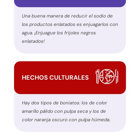
que
encuentre
Una buena manera de reducir el sodio de
utilizando
los productos enlatados es enjuagarlos con
el
agua. ¡Enjuague los frijoles negros
formulario
enlatados!
de
contacto
de
este
HECHOS CULTURALES
sitio
web.
Este
Hay dos tipos de boniatos: los de color
sitio
amarillo pálido con pulpa seca y los de
utiliza
color naranja oscuro con pulpa húmeda.
el
plugin