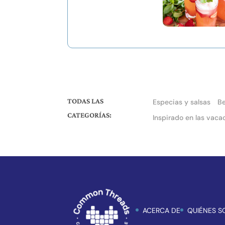
TODAS LAS
Especias y salsas
B
CATEGORÍAS:
Inspirado en las vaca
ACERCA DE
QUIÉNES 