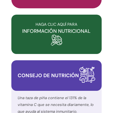
ha
comprometido
con
la
HAGA CLIC AQUÍ PARA
accesibilidad
INFORMACIÓN NUTRICIONAL
y
la
inclusión.
Por
favor,
notifique
CONSEJO DE NUTRICIÓN
cualquier
problema
que
encuentre
Una taza de piña contiene el 131% de la
utilizando
vitamina C que se necesita diariamente, lo
el
que ayuda al sistema inmunitario.