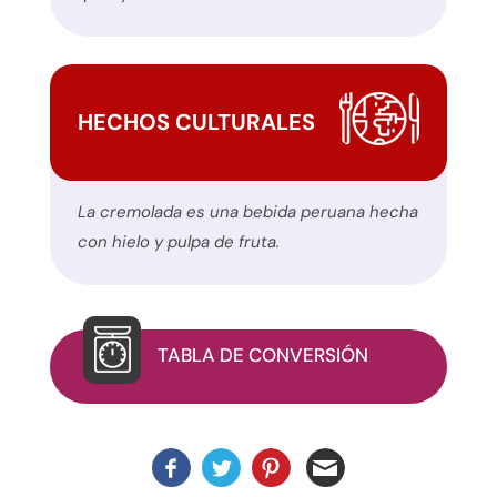
formulario
de
contacto
de
HECHOS CULTURALES
este
sitio
web.
La cremolada es una bebida peruana hecha
Este
con hielo y pulpa de fruta.
sitio
utiliza
el
plugin
TABLA DE CONVERSIÓN
WP
ADA
Compliance
Check