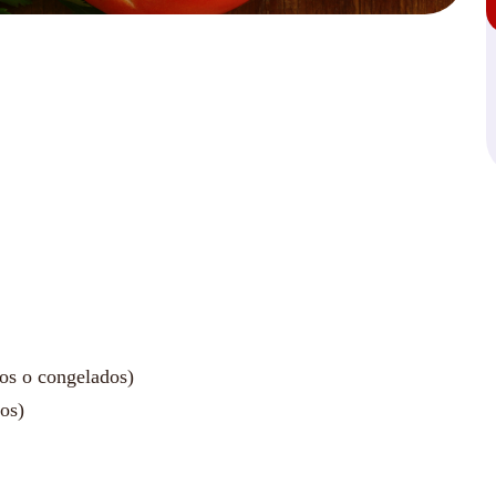
cos o congelados)
dos)