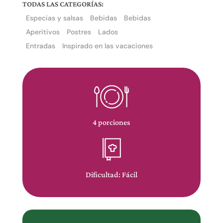
TODAS LAS CATEGORÍAS:
Especias y salsas
Bebidas
Bebidas
Aperitivos
Postres
Lados
Entradas
Inspirado en las vacaciones
El
propietario
de
4 porciones
este
sitio
web
se
Dificultad: Fácil
ha
comprometido
con