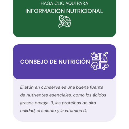
la
HAGA CLIC AQUÍ PARA
accesibilidad
INFORMACIÓN NUTRICIONAL
y
la
inclusión.
Por
favor,
notifique
CONSEJO DE NUTRICIÓN
cualquier
problema
que
encuentre
El atún en conserva es una buena fuente
utilizando
de nutrientes esenciales, como los ácidos
el
grasos omega-3, las proteínas de alta
formulario
calidad, el selenio y la vitamina D.
de
contacto