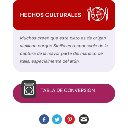
de
este
HECHOS CULTURALES
sitio
web.
Este
Muchos creen que este plato es de origen
sitio
siciliano porque Sicilia es responsable de la
utiliza
captura de la mayor parte del marisco de
el
Italia, especialmente del atún.
plugin
WP
ADA
Compliance
TABLA DE CONVERSIÓN
Check
para
mejorar
la
accesibilidad.