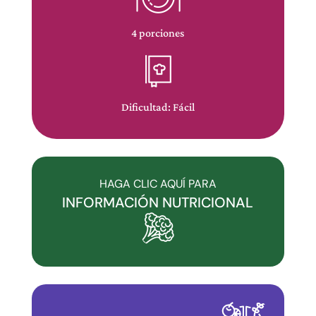
propietario
de
4 porciones
este
sitio
web
se
Dificultad: Fácil
ha
comprometido
con
la
HAGA CLIC AQUÍ PARA
accesibilidad
INFORMACIÓN NUTRICIONAL
y
la
inclusión.
Por
favor,
notifique