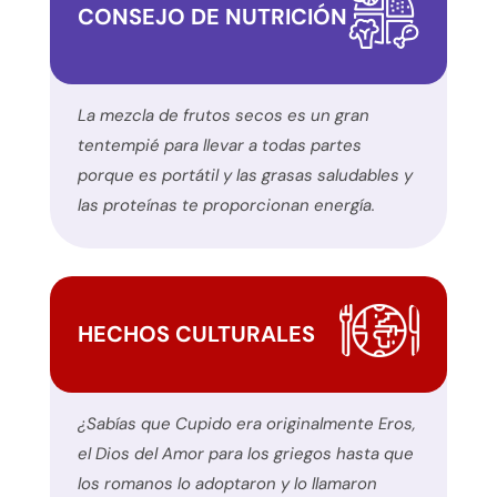
CONSEJO DE NUTRICIÓN
cualquier
problema
que
encuentre
La mezcla de frutos secos es un gran
utilizando
tentempié para llevar a todas partes
el
porque es portátil y las grasas saludables y
formulario
las proteínas te proporcionan energía.
de
contacto
de
este
HECHOS CULTURALES
sitio
web.
Este
¿Sabías que Cupido era originalmente Eros,
sitio
el Dios del Amor para los griegos hasta que
utiliza
los romanos lo adoptaron y lo llamaron