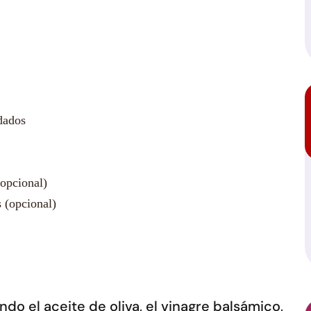
dados
opcional)
s (opcional)
o el aceite de oliva, el vinagre balsámico,