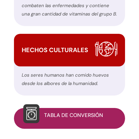
utilizando
combaten las enfermedades y contiene
el
una gran cantidad de vitaminas del grupo B.
formulario
de
contacto
de
HECHOS CULTURALES
este
sitio
web.
Los seres humanos han comido huevos
Este
desde los albores de la humanidad.
sitio
utiliza
el
plugin
TABLA DE CONVERSIÓN
WP
ADA
Compliance