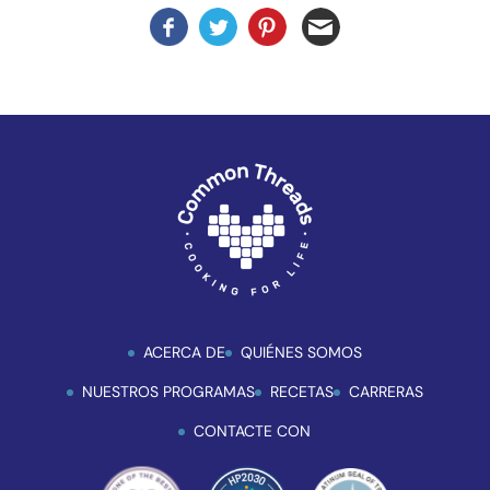
Check
para
mejorar
la
accesibilidad.
ACERCA DE
QUIÉNES SOMOS
NUESTROS PROGRAMAS
RECETAS
CARRERAS
CONTACTE CON