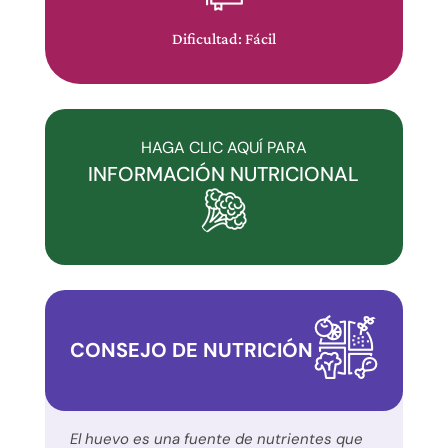
web
se
Dificultad: Fácil
ha
comprometido
con
la
HAGA CLIC AQUÍ PARA
accesibilidad
INFORMACIÓN NUTRICIONAL
y
la
inclusión.
Por
favor,
notifique
CONSEJO DE NUTRICIÓN
cualquier
problema
que
encuentre
El huevo es una fuente de nutrientes que