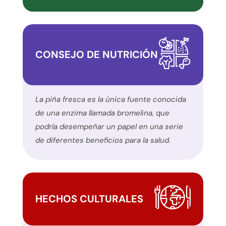
inclusión.
Por
favor,
notifique
CONSEJO DE NUTRICIÓN
cualquier
problema
que
encuentre
La piña fresca es la única fuente conocida
utilizando
de una enzima llamada bromelina, que
el
podría desempeñar un papel en una serie
formulario
de diferentes beneficios para la salud.
de
contacto
de
este
HECHOS CULTURALES
sitio
web.