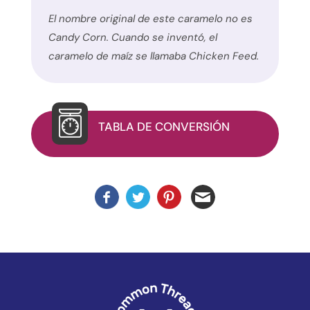
Este
El nombre original de este caramelo no es
sitio
Candy Corn. Cuando se inventó, el
utiliza
caramelo de maíz se llamaba Chicken Feed.
el
plugin
WP
ADA
TABLA DE CONVERSIÓN
Compliance
Check
para
mejorar
la
accesibilidad.